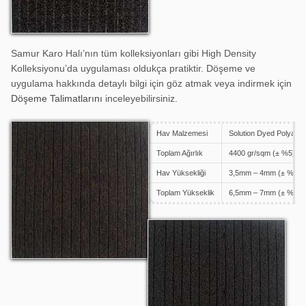
Samur Karo Halı’nın tüm kolleksiyonları gibi High Density
Kolleksiyonu’da uygulaması oldukça pratiktir. Döşeme ve
uygulama hakkında detaylı bilgi için göz atmak veya indirmek için
Döşeme Talimatlarını
inceleyebilirsiniz.
Hav Malzemesi
Solution Dyed Polyami
High Density 1604
Toplam Ağırlık
4400 gr/sqm (± %5)
Hav Yüksekliği
3,5mm – 4mm (± %5)
Toplam Yükseklik
6,5mm – 7mm (± %5)
High Density 1605