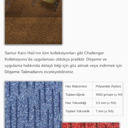
Samur Karo Halı’nın tüm kolleksiyonları gibi Challenger
Kolleksiyonu’da uygulaması oldukça pratiktir. Döşeme ve
uygulama hakkında detaylı bilgi için göz atmak veya indirmek için
Döşeme Talimatlarını
inceleyebilirsiniz.
Hav Malzemesi
Polyamide (Nylon)
Challenger 904
Toplam Ağırlık
4550 gr/sqm (± %5)
Hav Yüksekliği
3.5 mm (± %5)
Toplam Yükseklik
7 mm (± %5)