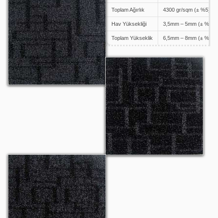
Toplam Ağırlık
4300 gr/sqm (± %5)
Hav Yüksekliği
3,5mm – 5mm (± %5)
Toplam Yükseklik
6,5mm – 8mm (± %5)
Discovery 1506
Discovery 1505