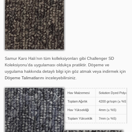
Samur Karo Halı’nın tüm kolleksiyonları gibi Challenger SD
Koleksiyonu’da uygulaması oldukça pratiktir. Döşeme ve
uygulama hakkında detaylı bilgi için göz atmak veya indirmek için
Döşeme Talimatlarını
inceleyebilirsiniz.
Hav Malzemesi
Solution Dyed Polyami
Challenger SD 811
Toplam Ağırlık
4200 gr/sqm (± %5)
Hav Yüksekliği
4mm (± %5)
Toplam Yükseklik
7mm (± %5)