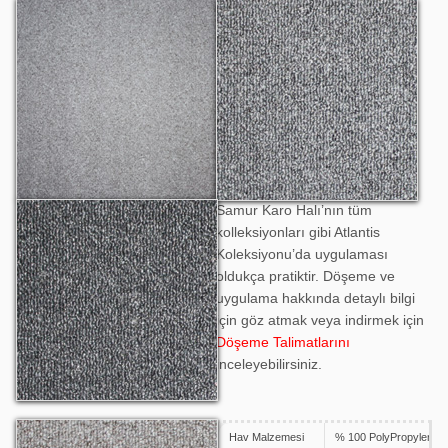
Atlantis 1701
Atlantis 1702
Samur Karo Halı’nın tüm
Atlantis 1703
kolleksiyonları gibi Atlantis
Koleksiyonu’da uygulaması
oldukça pratiktir. Döşeme ve
uygulama hakkında detaylı bilgi
için göz atmak veya indirmek için
Döşeme Talimatlarını
inceleyebilirsiniz.
Hav Malzemesi
% 100 PolyPropylene
Atlantis 1704