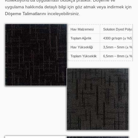
Kolleksiyonu’da uygulaması oldukça pratiktir. Döşeme ve
uygulama hakkında detaylı bilgi için göz atmak veya indirmek için
Döşeme Talimatlarını
inceleyebilirsiniz.
Hav Malzemesi
Solution Dyed Polyami
Discovery 1304
Toplam Ağırlık
4300 gr/sqm (± %5)
Hav Yüksekliği
3,5mm – 5mm (± %5)
Toplam Yükseklik
6,5mm – 8mm (± %5)
Discovery 1305