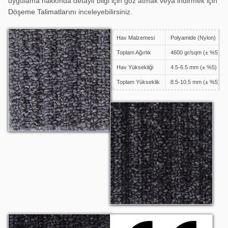
uygulama hakkında detaylı bilgi için göz atmak veya indirmek için
Döşeme Talimatlarını
inceleyebilirsiniz.
Hav Malzemesi
Polyamide (Nylon)
Challenger 1004
Toplam Ağırlık
4600 gr/sqm (± %5)
Hav Yüksekliği
4.5-6.5 mm (± %5)
Toplam Yükseklik
8.5-10.5 mm (± %5)
Challenger 1005
Challenger 1006
CE